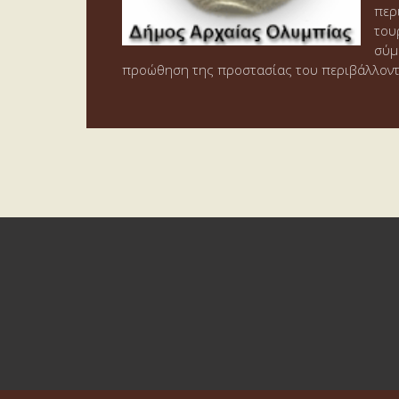
περ
του
σύμ
προώθηση της προστασίας του περιβάλλοντο