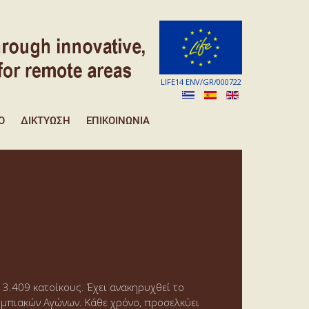
LIFE14 ENV/GR/000722
Ό
ΔΙΚΤΎΩΣΗ
EΠΙΚΟΙΝΩΝΊΑ
3.409 κατοίκους. Έχει ανακηρυχθεί το
υμπιακών Αγώνων. Κάθε χρόνο, προσελκύει