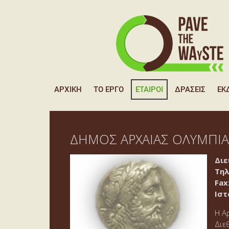
ΑΡΧΙΚΉ
ΤΟ ΈΡΓΟ
ΕΤΑΊΡΟΙ
ΔΡΆΣΕΙΣ
ΕΚ
ΔΉΜΟΣ ΑΡΧΑΊΑΣ ΟΛΥΜΠΊΑΣ
Διε
Tηλ
Fax
Ιστ
Η Α
Διε